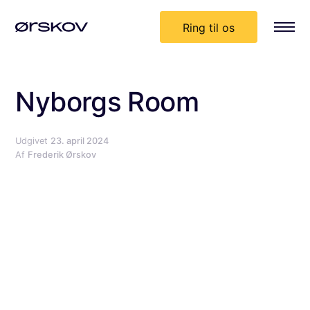
Ring til os
Nyborgs Room
Udgivet
23. april 2024
Af
Frederik Ørskov