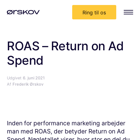
Ring til os
ROAS – Return on Ad
Spend
Udgivet
6. juni 2021
Af
Frederik Ørskov
Inden for performance marketing arbejder
man med ROAS, der betyder Return on Ad
Spend. Nøgletallet viser, hvor stor en del du